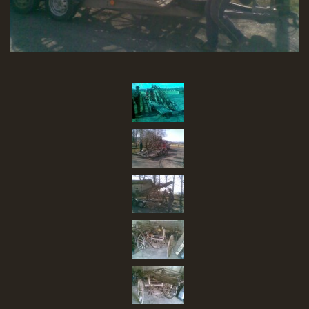
SBĚR VYSLOUŽILÉHO ELEKTROZAŘÍZENÍ
RADY V NOUZI, DŮLEŽITÉ TEL. ČÍSLA
Čeština
English
Deutsch
© 2026 eStránky.cz