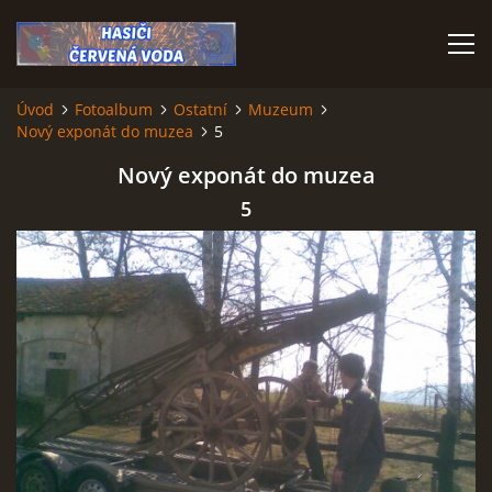
Úvod
Fotoalbum
Ostatní
Muzeum
Nový exponát do muzea
5
ÚVOD
Nový exponát do muzea
VÝJEZDOVÁ JEDNOTKA
5
VÝJEZDY V ROCE 2026
KONTAKTY
MLADÍ HASIČI
HISTORIE SBORU