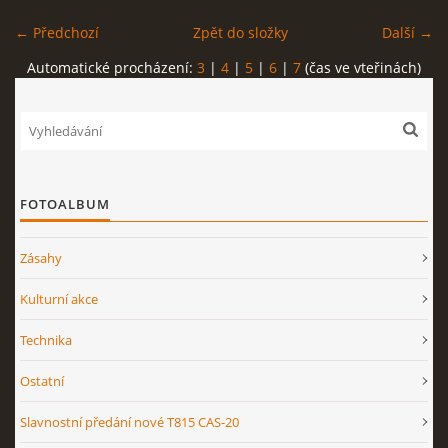
← Předchozí
Zpět do složky
Další →
Automatické procházení:
3
|
4
|
5
|
6
|
7
(čas ve vteřinách)
FOTOALBUM
Zásahy
Kulturní akce
Technika
Ostatní
Slavnostní předání nové T815 CAS-20