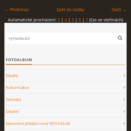
← Předchozí
Zpět do složky
Další →
Automatické procházení:
3
|
4
|
5
|
6
|
7
(čas ve vteřinách)
FOTOALBUM
Zásahy
Kulturní akce
Technika
Ostatní
Slavnostní předání nové T815 CAS-20