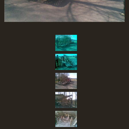
SBĚR VYSLOUŽILÉHO ELEKTROZAŘÍZENÍ
RADY V NOUZI, DŮLEŽITÉ TEL. ČÍSLA
Čeština
English
Deutsch
© 2026 eStránky.cz