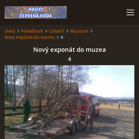
Úvod
Fotoalbum
Ostatní
Muzeum
Nový exponát do muzea
4
ÚVOD
Nový exponát do muzea
VÝJEZDOVÁ JEDNOTKA
4
VÝJEZDY V ROCE 2026
KONTAKTY
MLADÍ HASIČI
HISTORIE SBORU