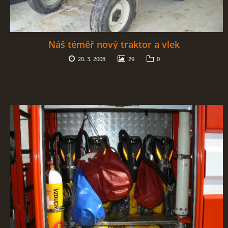
Náš téměř nový traktor a vlek
20. 3. 2008
29
0