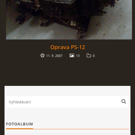
Oprava PS-12
11. 9. 2007
13
0
FOTOALBUM