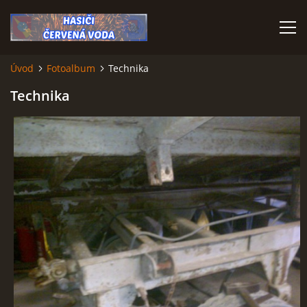
Úvod
Fotoalbum
Technika
ÚVOD
Technika
VÝJEZDOVÁ JEDNOTKA
VÝJEZDY V ROCE 2026
KONTAKTY
MLADÍ HASIČI
HISTORIE SBORU