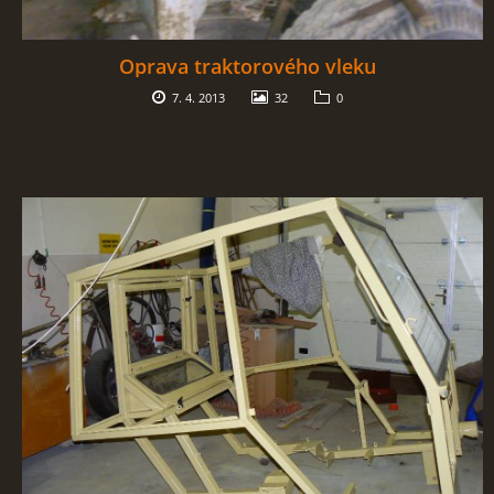
SBĚR VYSLOUŽILÉHO ELEKTROZAŘÍZENÍ
Oprava traktorového vleku
7. 4. 2013
32
0
RADY V NOUZI, DŮLEŽITÉ TEL. ČÍSLA
Čeština
English
Deutsch
© 2026 eStránky.cz