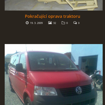
Pokračující oprava traktoru
19. 3. 2009
32
0
0