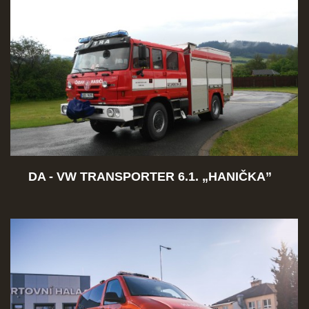
SBĚR VYSLOUŽILÉHO ELEKTROZAŘÍZENÍ
RADY V NOUZI, DŮLEŽITÉ TEL. ČÍSLA
Čeština
English
Deutsch
DA - VW TRANSPORTER 6.1.
„
HANIČKA
”
© 2026 eStránky.cz