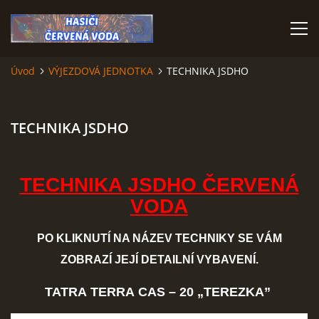
Úvod
VÝJEZDOVÁ JEDNOTKA
TECHNIKA JSDHO
ÚVOD
TECHNIKA JSDHO
VÝJEZDOVÁ JEDNOTKA
VÝJEZDY V ROCE 2026
TECHNIKA JSDHO ČERVENÁ
VODA
KONTAKTY
PO KLIKNUTÍ NA NÁZEV TECHNIKY SE VÁM
MLADÍ HASIČI
ZOBRAZÍ JEJÍ DETAILNÍ VYBAVENÍ.
TATRA TERRA CAS – 20
„
TEREZKA
”
HISTORIE SBORU