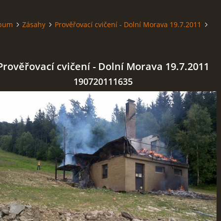
lbum
Zásahy
Prověřovací cvičení - Dolní Morava 19.7.2011
Prověřovací cvičení - Dolní Morava 19.7.2011
190720111635