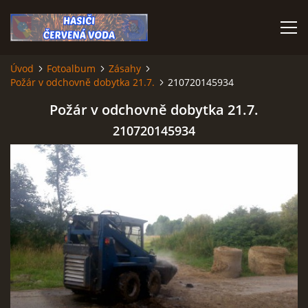
Úvod
Fotoalbum
Zásahy
Požár v odchovně dobytka 21.7.
210720145934
ÚVOD
Požár v odchovně dobytka 21.7.
VÝJEZDOVÁ JEDNOTKA
210720145934
VÝJEZDY V ROCE 2026
KONTAKTY
MLADÍ HASIČI
HISTORIE SBORU