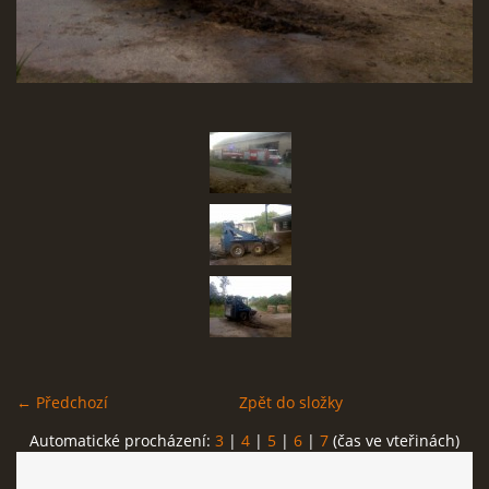
SBĚR VYSLOUŽILÉHO ELEKTROZAŘÍZENÍ
RADY V NOUZI, DŮLEŽITÉ TEL. ČÍSLA
Čeština
English
Deutsch
© 2026 eStránky.cz
← Předchozí
Zpět do složky
Automatické procházení:
3
|
4
|
5
|
6
|
7
(čas ve vteřinách)