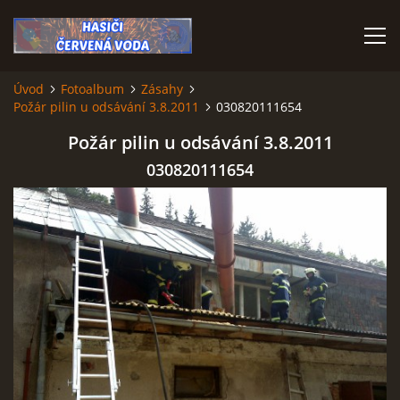
Úvod
Fotoalbum
Zásahy
Požár pilin u odsávání 3.8.2011
030820111654
ÚVOD
Požár pilin u odsávání 3.8.2011
VÝJEZDOVÁ JEDNOTKA
030820111654
VÝJEZDY V ROCE 2026
KONTAKTY
MLADÍ HASIČI
HISTORIE SBORU