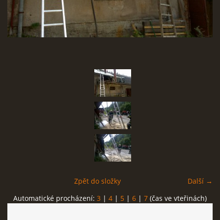
SBĚR VYSLOUŽILÉHO ELEKTROZAŘÍZENÍ
RADY V NOUZI, DŮLEŽITÉ TEL. ČÍSLA
Čeština
English
Deutsch
© 2026 eStránky.cz
Zpět do složky
Další →
Automatické procházení:
3
|
4
|
5
|
6
|
7
(čas ve vteřinách)