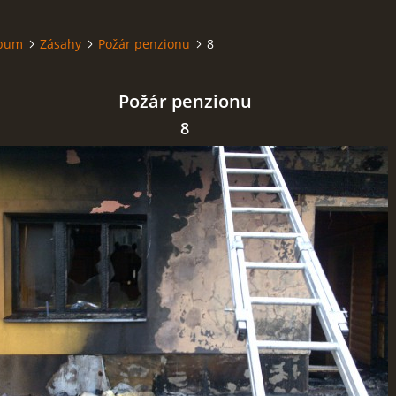
lbum
Zásahy
Požár penzionu
8
Požár penzionu
8