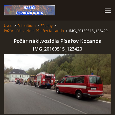
Úvod
Fotoalbum
Zásahy
Požár nákl.vozidla Písařov Kocanda
IMG_20160515_123420
ÚVOD
Požár nákl.vozidla Písařov Kocanda
VÝJEZDOVÁ JEDNOTKA
IMG_20160515_123420
VÝJEZDY V ROCE 2026
KONTAKTY
MLADÍ HASIČI
HISTORIE SBORU