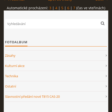
Automatické procházení:
3
|
4
|
5
|
6
|
7
(čas ve vteřinách)
FOTOALBUM
Zásahy
Kulturní akce
Technika
Ostatní
Slavnostní předání nové T815 CAS-20