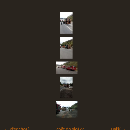
SBĚR VYSLOUŽILÉHO ELEKTROZAŘÍZENÍ
RADY V NOUZI, DŮLEŽITÉ TEL. ČÍSLA
Čeština
English
Deutsch
© 2026 eStránky.cz
← Předchozí
Zpět do složky
Další →