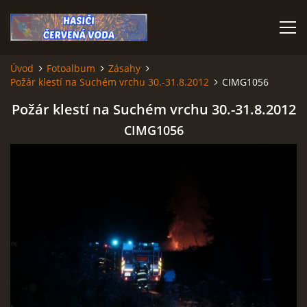
Úvod
Fotoalbum
Zásahy
Požár klestí na Suchém vrchu 30.-31.8.2012
CIMG1056
ÚVOD
Požár klestí na Suchém vrchu 30.-31.8.2012
VÝJEZDOVÁ JEDNOTKA
CIMG1056
VÝJEZDY V ROCE 2026
KONTAKTY
MLADÍ HASIČI
HISTORIE SBORU