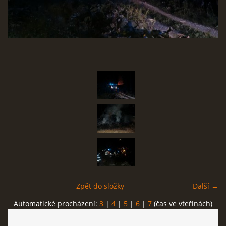
SBĚR VYSLOUŽILÉHO ELEKTROZAŘÍZENÍ
RADY V NOUZI, DŮLEŽITÉ TEL. ČÍSLA
Čeština
English
Deutsch
© 2026 eStránky.cz
Zpět do složky
Další →
Automatické procházení:
3
|
4
|
5
|
6
|
7
(čas ve vteřinách)