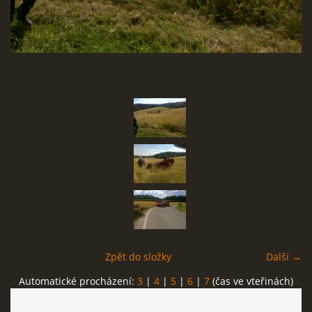
SBĚR VYSLOUŽILÉHO ELEKTROZAŘÍZENÍ
RADY V NOUZI, DŮLEŽITÉ TEL. ČÍSLA
Čeština
English
Deutsch
© 2026 eStránky.cz
Zpět do složky
Další →
Automatické procházení:
3
|
4
|
5
|
6
|
7
(čas ve vteřinách)