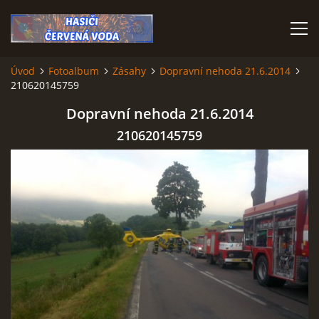
Úvod
Fotoalbum
Zásahy
Dopravní nehoda 21.6.2014
210620145759
ÚVOD
Dopravní nehoda 21.6.2014
VÝJEZDOVÁ JEDNOTKA
210620145759
VÝJEZDY V ROCE 2026
KONTAKTY
MLADÍ HASIČI
HISTORIE SBORU