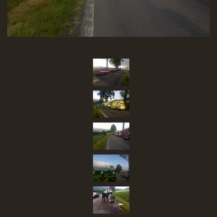
SBĚR VYSLOUŽILÉHO ELEKTROZAŘÍZENÍ
RADY V NOUZI, DŮLEŽITÉ TEL. ČÍSLA
Čeština
English
Deutsch
© 2026 eStránky.cz