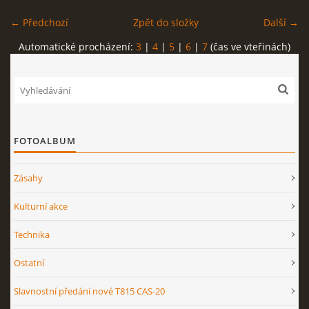
← Předchozí
Zpět do složky
Další →
Automatické procházení:
3
|
4
|
5
|
6
|
7
(čas ve vteřinách)
FOTOALBUM
Zásahy
Kulturní akce
Technika
Ostatní
Slavnostní předání nové T815 CAS-20