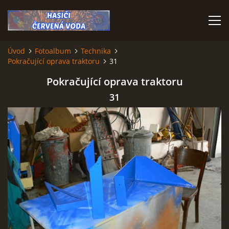
Úvod
Fotoalbum
Technika
Pokračující oprava traktoru
31
ÚVOD
Pokračující oprava traktoru
VÝJEZDOVÁ JEDNOTKA
31
VÝJEZDY V ROCE 2026
KONTAKTY
MLADÍ HASIČI
HISTORIE SBORU