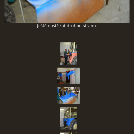
SBĚR VYSLOUŽILÉHO ELEKTROZAŘÍZENÍ
Ještě nastříkat druhou stranu.
RADY V NOUZI, DŮLEŽITÉ TEL. ČÍSLA
Čeština
English
Deutsch
© 2026 eStránky.cz