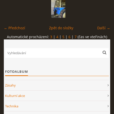
← Předchozí
Zpět do složky
Další →
Automatické procházení:
3
|
4
|
5
|
6
|
7
(čas ve vteřinách)
FOTOALBUM
Zásahy
Kulturní akce
Technika