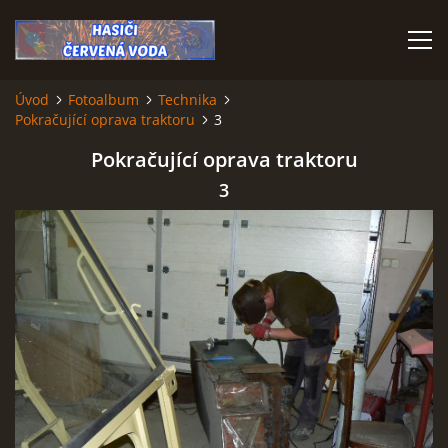
Úvod
Fotoalbum
Technika
Pokračující oprava traktoru
3
ÚVOD
Pokračující oprava traktoru
VÝJEZDOVÁ JEDNOTKA
3
VÝJEZDY V ROCE 2026
KONTAKTY
MLADÍ HASIČI
HISTORIE SBORU