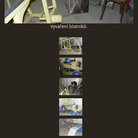
SBĚR VYSLOUŽILÉHO ELEKTROZAŘÍZENÍ
Vyvaření blatníků.
RADY V NOUZI, DŮLEŽITÉ TEL. ČÍSLA
Čeština
English
Deutsch
© 2026 eStránky.cz