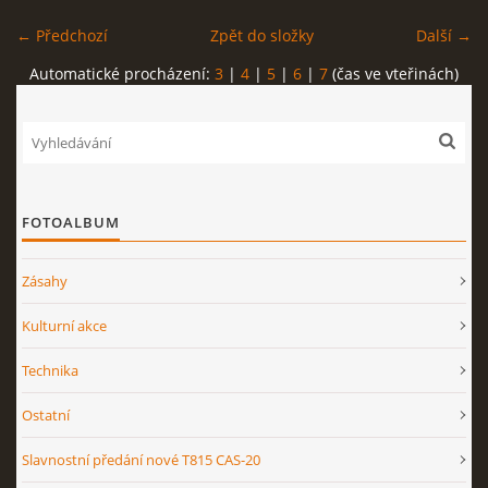
← Předchozí
Zpět do složky
Další →
Automatické procházení:
3
|
4
|
5
|
6
|
7
(čas ve vteřinách)
FOTOALBUM
Zásahy
Kulturní akce
Technika
Ostatní
Slavnostní předání nové T815 CAS-20