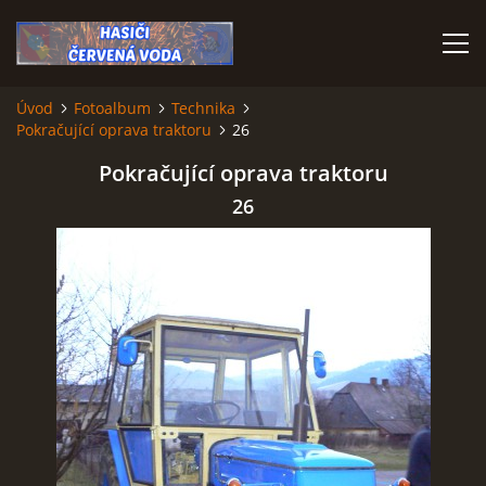
Úvod
Fotoalbum
Technika
Pokračující oprava traktoru
26
ÚVOD
Pokračující oprava traktoru
VÝJEZDOVÁ JEDNOTKA
26
VÝJEZDY V ROCE 2026
KONTAKTY
MLADÍ HASIČI
HISTORIE SBORU