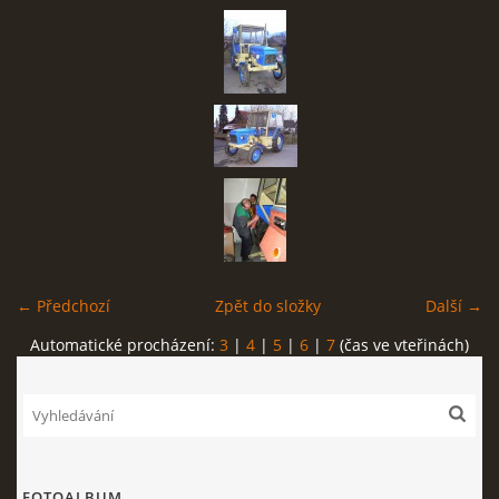
← Předchozí
Zpět do složky
Další →
Automatické procházení:
3
|
4
|
5
|
6
|
7
(čas ve vteřinách)
FOTOALBUM