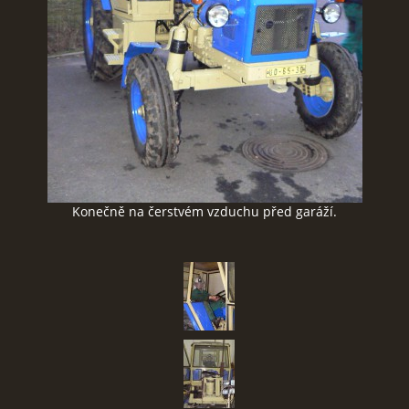
SBĚR VYSLOUŽILÉHO ELEKTROZAŘÍZENÍ
RADY V NOUZI, DŮLEŽITÉ TEL. ČÍSLA
Čeština
English
Deutsch
Konečně na čerstvém vzduchu před garáží.
© 2026 eStránky.cz