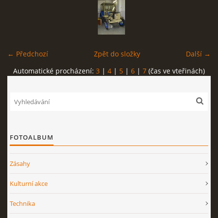
← Předchozí
Zpět do složky
Další →
Automatické procházení:
3
|
4
|
5
|
6
|
7
(čas ve vteřinách)
FOTOALBUM
Zásahy
Kulturní akce
Technika