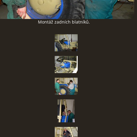
Montáž zadních blatníků.