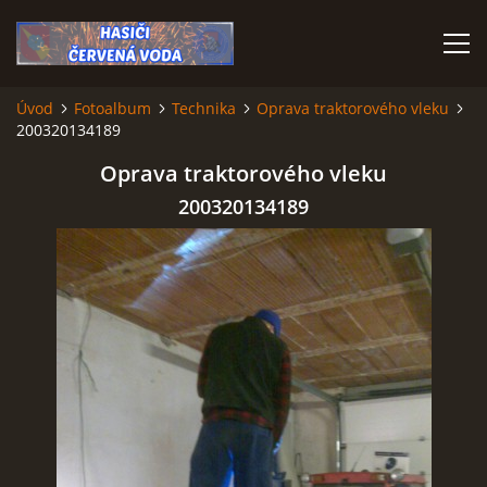
Úvod
Fotoalbum
Technika
Oprava traktorového vleku
200320134189
ÚVOD
Oprava traktorového vleku
VÝJEZDOVÁ JEDNOTKA
200320134189
VÝJEZDY V ROCE 2026
KONTAKTY
MLADÍ HASIČI
HISTORIE SBORU