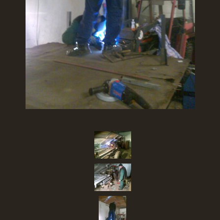
SBĚR VYSLOUŽILÉHO ELEKTROZAŘÍZENÍ
RADY V NOUZI, DŮLEŽITÉ TEL. ČÍSLA
Čeština
English
Deutsch
© 2026 eStránky.cz