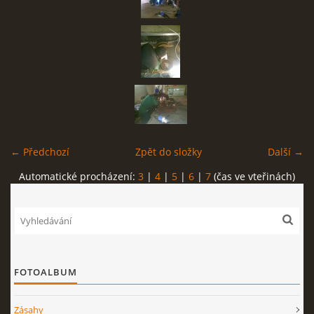
← Předchozí
Zpět do složky
Další →
Automatické procházení:
3
|
4
|
5
|
6
|
7
(čas ve vteřinách)
FOTOALBUM
Zásahy