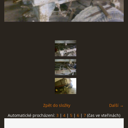
SBĚR VYSLOUŽILÉHO ELEKTROZAŘÍZENÍ
RADY V NOUZI, DŮLEŽITÉ TEL. ČÍSLA
Čeština
English
Deutsch
© 2026 eStránky.cz
Zpět do složky
Další →
Automatické procházení:
3
|
4
|
5
|
6
|
7
(čas ve vteřinách)