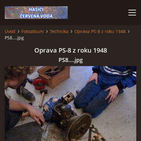
Úvod
Fotoalbum
Technika
Oprava PS-8 z roku 1948
PS8....jpg
ÚVOD
Oprava PS-8 z roku 1948
VÝJEZDOVÁ JEDNOTKA
PS8....jpg
VÝJEZDY V ROCE 2026
KONTAKTY
MLADÍ HASIČI
HISTORIE SBORU