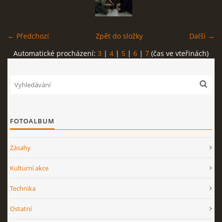
← Předchozí
Zpět do složky
Další →
Automatické procházení:
3
|
4
|
5
|
6
|
7
(čas ve vteřinách)
FOTOALBUM
Zásahy
Kulturní akce
Technika
Ostatní