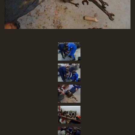
SBĚR VYSLOUŽILÉHO ELEKTROZAŘÍZENÍ
RADY V NOUZI, DŮLEŽITÉ TEL. ČÍSLA
Čeština
English
Deutsch
© 2026 eStránky.cz