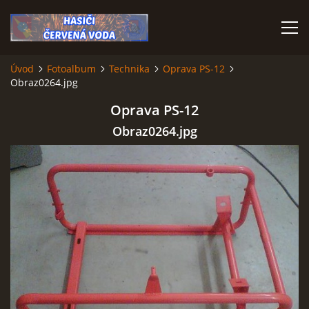
Úvod
Fotoalbum
Technika
Oprava PS-12
Obraz0264.jpg
ÚVOD
Oprava PS-12
VÝJEZDOVÁ JEDNOTKA
Obraz0264.jpg
VÝJEZDY V ROCE 2026
KONTAKTY
MLADÍ HASIČI
HISTORIE SBORU