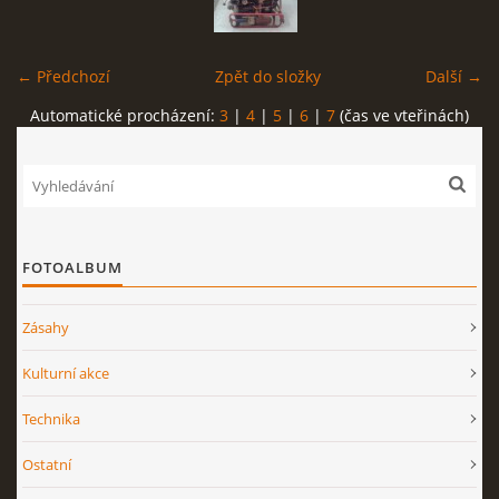
← Předchozí
Zpět do složky
Další →
Automatické procházení:
3
|
4
|
5
|
6
|
7
(čas ve vteřinách)
FOTOALBUM
Zásahy
Kulturní akce
Technika
Ostatní