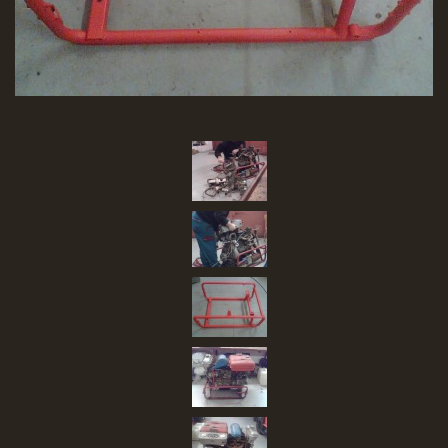
SBĚR VYSLOUŽILÉHO ELEKTROZAŘÍZENÍ
RADY V NOUZI, DŮLEŽITÉ TEL. ČÍSLA
Čeština
English
Deutsch
© 2026 eStránky.cz