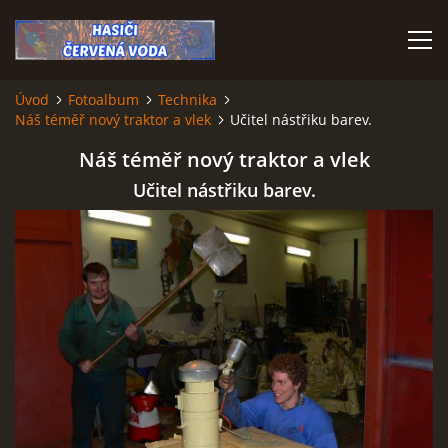
Úvod
Fotoalbum
Technika
Náš téměř nový traktor a vlek
Učitel nástřiku barev.
ÚVOD
Náš téměř nový traktor a vlek
VÝJEZDOVÁ JEDNOTKA
Učitel nástřiku barev.
VÝJEZDY V ROCE 2026
KONTAKTY
MLADÍ HASIČI
HISTORIE SBORU