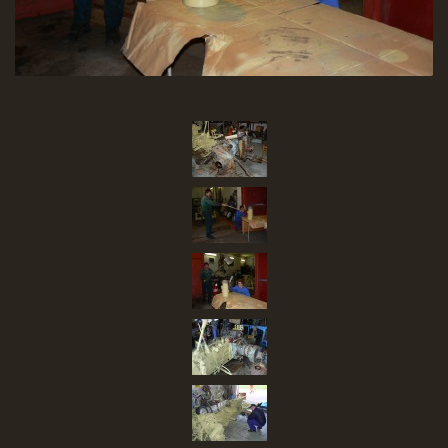
SBĚR VYSLOUŽILÉHO ELEKTROZAŘÍZENÍ
RADY V NOUZI, DŮLEŽITÉ TEL. ČÍSLA
Čeština
English
Deutsch
© 2026 eStránky.cz