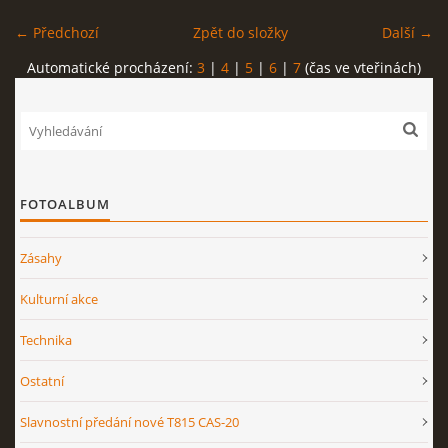
← Předchozí
Zpět do složky
Další →
Automatické procházení:
3
|
4
|
5
|
6
|
7
(čas ve vteřinách)
FOTOALBUM
Zásahy
Kulturní akce
Technika
Ostatní
Slavnostní předání nové T815 CAS-20