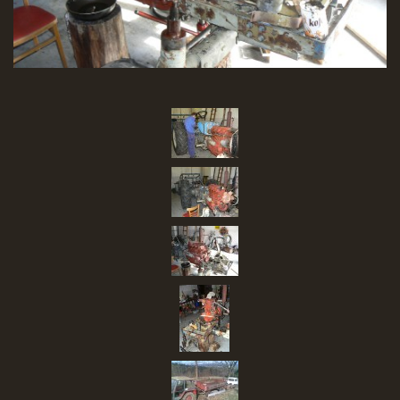
SBĚR VYSLOUŽILÉHO ELEKTROZAŘÍZENÍ
RADY V NOUZI, DŮLEŽITÉ TEL. ČÍSLA
Čeština
English
Deutsch
© 2026 eStránky.cz