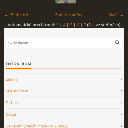
← Předchozí
Zpět do složky
Další →
Automatické procházení:
3
|
4
|
5
|
6
|
7
(čas ve vteřinách)
FOTOALBUM
Zásahy
Kulturní akce
Technika
Ostatní
Slavnostní předání nové T815 CAS-20