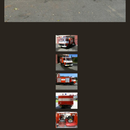
SBĚR VYSLOUŽILÉHO ELEKTROZAŘÍZENÍ
RADY V NOUZI, DŮLEŽITÉ TEL. ČÍSLA
Čeština
English
Deutsch
© 2026 eStránky.cz