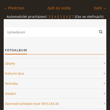
← Předchozí
Zpět do složky
Další →
Automatické procházení:
3
|
4
|
5
|
6
|
7
(čas ve vteřinách)
FOTOALBUM
Zásahy
Kulturní akce
Technika
Ostatní
Slavnostní předání nové T815 CAS-20