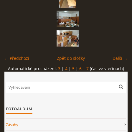
← Předchozí
Zpět do složky
Další →
Automatické procházení:
3
|
4
|
5
|
6
|
7
(čas ve vteřinách)
FOTOALBUM
Zásahy