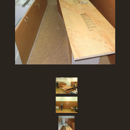
SBĚR VYSLOUŽILÉHO ELEKTROZAŘÍZENÍ
RADY V NOUZI, DŮLEŽITÉ TEL. ČÍSLA
Čeština
English
Deutsch
© 2026 eStránky.cz