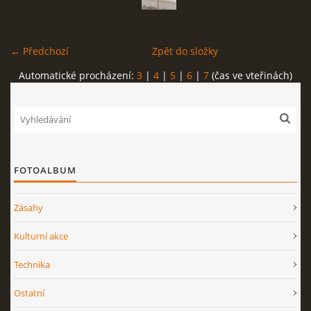
← Předchozí
Zpět do složky
Automatické procházení:
3
|
4
|
5
|
6
|
7
(čas ve vteřinách)
FOTOALBUM
Zásahy
Kulturní akce
Technika
Ostatní