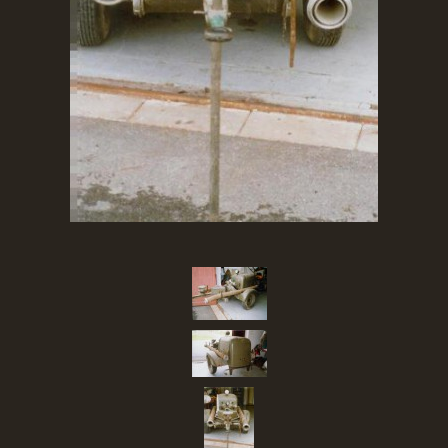
SBĚR VYSLOUŽILÉHO ELEKTROZAŘÍZENÍ
RADY V NOUZI, DŮLEŽITÉ TEL. ČÍSLA
Čeština
English
Deutsch
© 2026 eStránky.cz