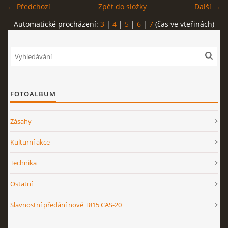
← Předchozí
Zpět do složky
Další →
Automatické procházení:
3
|
4
|
5
|
6
|
7
(čas ve vteřinách)
FOTOALBUM
Zásahy
Kulturní akce
Technika
Ostatní
Slavnostní předání nové T815 CAS-20