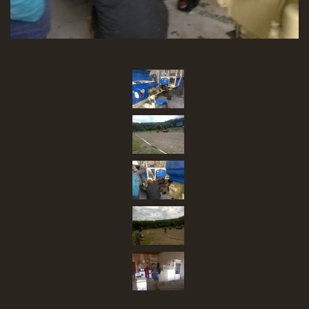
SBĚR VYSLOUŽILÉHO ELEKTROZAŘÍZENÍ
RADY V NOUZI, DŮLEŽITÉ TEL. ČÍSLA
Čeština
English
Deutsch
© 2026 eStránky.cz