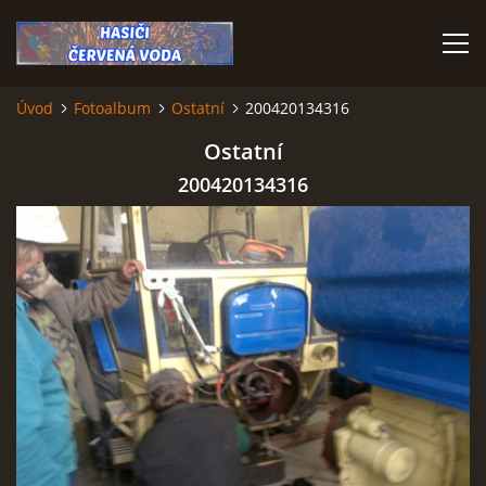
Úvod
Fotoalbum
Ostatní
200420134316
ÚVOD
Ostatní
200420134316
VÝJEZDOVÁ JEDNOTKA
VÝJEZDY V ROCE 2026
KONTAKTY
MLADÍ HASIČI
HISTORIE SBORU