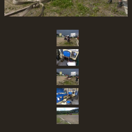
SBĚR VYSLOUŽILÉHO ELEKTROZAŘÍZENÍ
RADY V NOUZI, DŮLEŽITÉ TEL. ČÍSLA
Čeština
English
Deutsch
© 2026 eStránky.cz