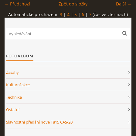
← Předchozí
Zpět do složky
Další →
Automatické procházení:
3
|
4
|
5
|
6
|
7
(čas ve vteřinách)
FOTOALBUM
Zásahy
Kulturní akce
Technika
Ostatní
Slavnostní předání nové T815 CAS-20