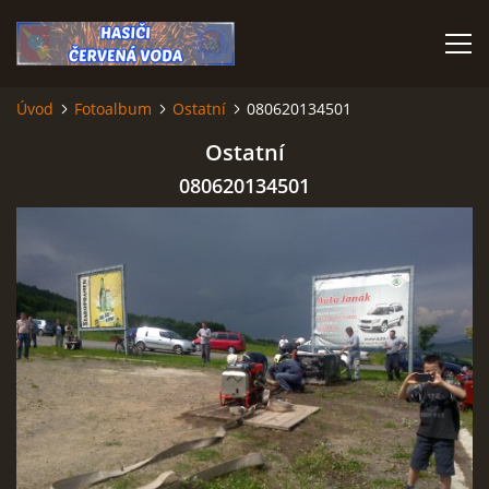
Úvod
Fotoalbum
Ostatní
080620134501
ÚVOD
Ostatní
080620134501
VÝJEZDOVÁ JEDNOTKA
VÝJEZDY V ROCE 2026
KONTAKTY
MLADÍ HASIČI
HISTORIE SBORU