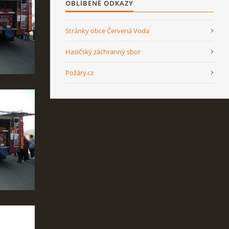
OBLÍBENÉ ODKAZY
Stránky obce Červená Voda
Hasičský záchranný sbor
Požáry.cz