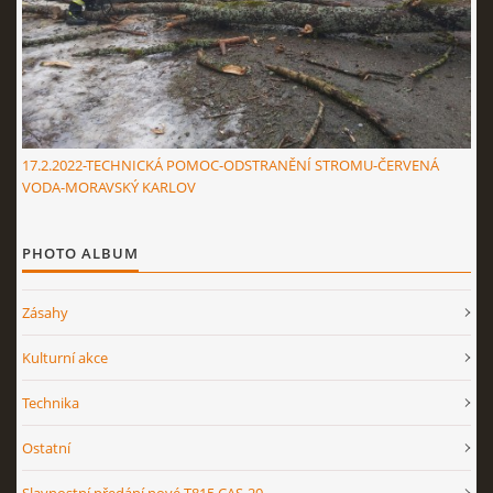
17.2.2022-TECHNICKÁ POMOC-ODSTRANĚNÍ STROMU-ČERVENÁ
VODA-MORAVSKÝ KARLOV
PHOTO ALBUM
Zásahy
Kulturní akce
Technika
Ostatní