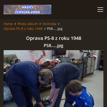
Home
Photo album
Technika
Oprava PS-8 z roku 1948
PS8.....jpg
HOME
Oprava PS-8 z roku 1948
PS8.....jpg
© 2026 eStránky.cz