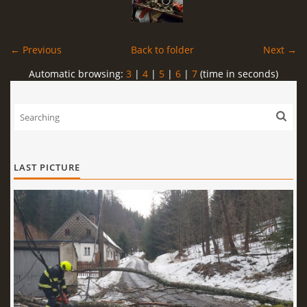
← Previous
Back to folder
Next →
Automatic browsing:
3
|
4
|
5
|
6
|
7
(time in seconds)
LAST PICTURE