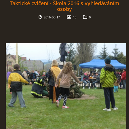
Taktické cvičení - Škola 2016 s vyhledáváním
osoby
2016-05-17
15
0