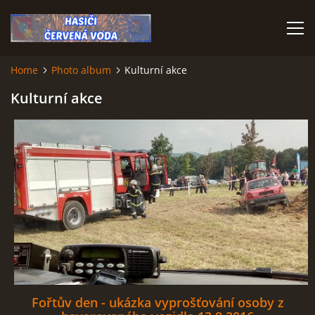
Home
Photo album
Kulturní akce
HOME
Kulturní akce
© 2026 eStránky.cz
Fořtův den - ukázka vyprošťování osoby z