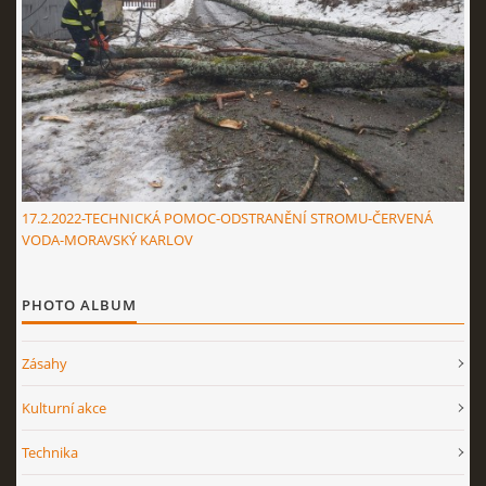
17.2.2022-TECHNICKÁ POMOC-ODSTRANĚNÍ STROMU-ČERVENÁ
VODA-MORAVSKÝ KARLOV
PHOTO ALBUM
Zásahy
Kulturní akce
Technika