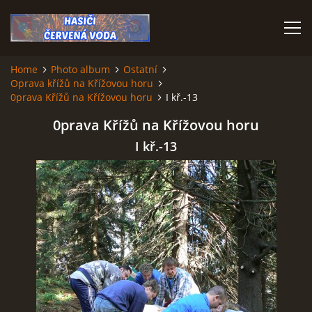
Home
Photo album
Ostatní
Oprava křížů na Křížovou horu
HOME
0prava Křížů na Křížovou horu
I kř.-13
0prava Křížů na Křížovou horu
I kř.-13
© 2026 eStránky.cz