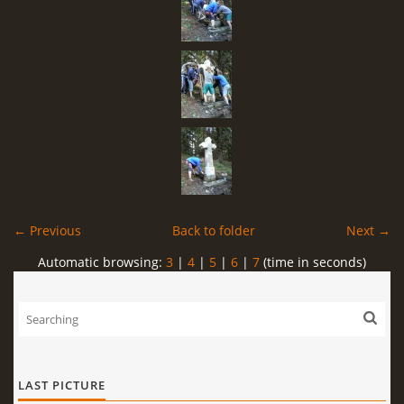
← Previous
Back to folder
Next →
Automatic browsing:
3
|
4
|
5
|
6
|
7
(time in seconds)
LAST PICTURE