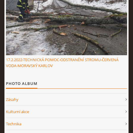
17.2.2022-TECHNICKÁ POMOC-ODSTRANĚNÍ STROMU-ČERVENÁ
VODA-MORAVSKÝ KARLOV
PHOTO ALBUM
Zásahy
Kulturní akce
Technika