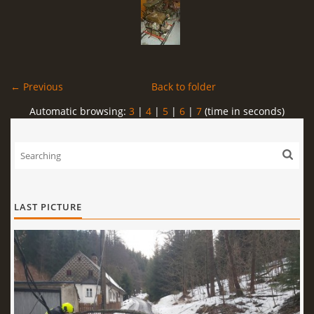
← Previous
Back to folder
Automatic browsing:
3
|
4
|
5
|
6
|
7
(time in seconds)
LAST PICTURE