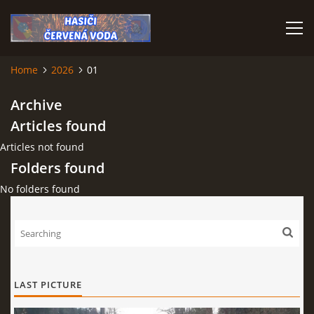
Home
2026
01
HOME
Archive
Articles found
Articles not found
Folders found
No folders found
© 2026 eStránky.cz
LAST PICTURE